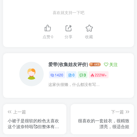
喜欢就支持一下吧
点赞
0
分享
收藏
爱带(收集娃友评价)
关注
1420
0
3
222W+
这家伙很懒，什么都没有写...
上一篇
下一篇
小裙子是很软的粉色太喜欢
很喜欢的一套娃衣，很精致
这个波奈特啦🥰但整体有点
漂亮，很适合娃
硬硬的 飞机盒被压扁了一半