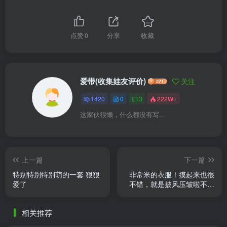
点赞
0
分享
收藏
爱带(收集娃友评价)
关注
1420
0
3
222W+
这家伙很懒，什么都没有写...
上一篇
下一篇
特别特别特别萌的一套 狠狠
非常米的衣服！摸起来也很
爱了
不错，就是披风压皱啦不过
泡水就好了
相关推荐