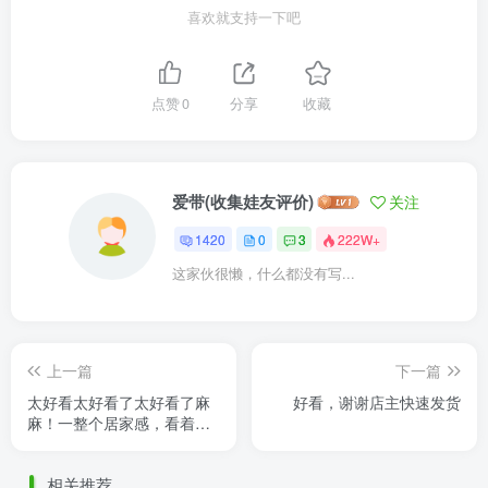
喜欢就支持一下吧
点赞
0
分享
收藏
爱带(收集娃友评价)
关注
1420
0
3
222W+
这家伙很懒，什么都没有写...
上一篇
下一篇
太好看太好看了太好看了麻
好看，谢谢店主快速发货
麻！一整个居家感，看着就
暖乎乎的好喜欢！！！🥺
相关推荐