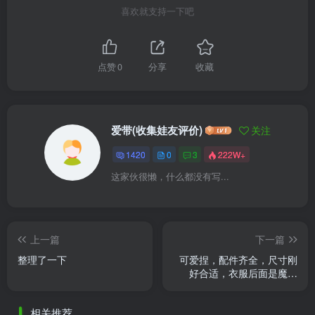
喜欢就支持一下吧
点赞
0
分享
收藏
爱带(收集娃友评价)
关注
1420
0
3
222W+
这家伙很懒，什么都没有写...
上一篇
下一篇
整理了一下
可爱捏，配件齐全，尺寸刚
好合适，衣服后面是魔术
贴，蝴蝶结是别针的，发带
的松紧带弹性很大，宝宝说
相关推荐
很喜欢 ......