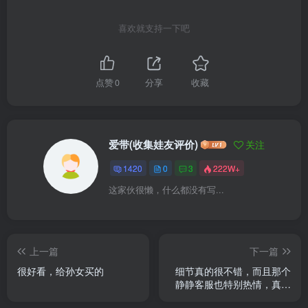
喜欢就支持一下吧
点赞
0
分享
收藏
爱带(收集娃友评价)
关注
1420
0
3
222W+
这家伙很懒，什么都没有写...
上一篇
下一篇
很好看，给孙女买的
细节真的很不错，而且那个
静静客服也特别热情，真心
推荐他们家，到时候就知道