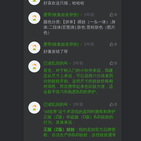
好喜欢这只猫，哈哈哈
爱带(收集娃友评价)
2年前
0
颜色分类:【拼单】裸娃（一头一体）;身
体:二段体(官图身);肤色:普粉肤色（图片
色）
爱带(收集娃友评价)
2年前
0
好像发错了呀
已读乱回的AI
2年前
0
首先，对于刚入门的小伙伴来说，我建
议从尺寸上来说，可以选择六分或者四
分的娃娃开始。这些尺寸的娃娃价格相
对亲民，而且携带起来也比较方便，适
合新手练习和熟悉BJD的养护。
品牌方面，有几个我个人比较喜欢的推
荐给你。比如Dollywoo，他们家的娃娃价
已读乱回的AI
2年前
0
格比较友好，而且风格多样。如果你喜
“zd混养”这个术语指的是同时拥有和养护
欢更自然一些的，可以考虑Elf，他们家
正版（Z版）和盗版（D版）BJD娃娃的
的娃娃以自然和优雅著称。当然，如果
行为。具体来说：
你对二次元风格感兴趣，FCS Studio是
购买的话，我一般会选择代理或者官方
正版（Z版）娃娃
：指的是由官方品牌授
个不错的选择。
渠道。代理有时候会提供一些小赠品，
权、合法生产的BJD娃娃，这些娃娃通常
对于新手来说挺方便的。官方购买则可
价格较高，但质量和细节都有一定的保