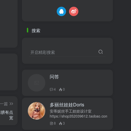
搜索
开启精彩搜索
问答
4
0
一篇
多丽丝娃娃Doris
安蒂妮丝手工娃娃设计室
肩膀有点
https://shop352039612.taobao.com
宽
8
3