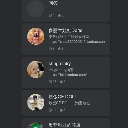
问答
4
0
多丽丝娃娃Doris
安蒂妮丝手工娃娃设计室
https://shop352039612.taobao.com
8
3
shuga fairy
shuga fairy淘宝
https://ibjd.taobao.com/
98
0
炒饭CF DOLL
炒饭CF DOLL，淘宝地址：
37
5
奥菲利亚的商店