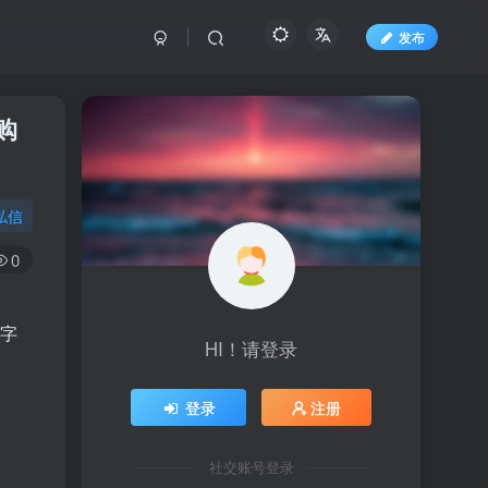
发布
购
私信
0
扣字
HI！请登录
登录
注册
社交账号登录