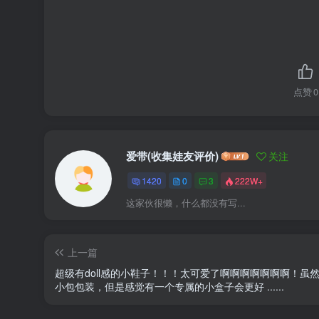
点赞
0
爱带(收集娃友评价)
关注
1420
0
3
222W+
这家伙很懒，什么都没有写...
上一篇
超级有doll感的小鞋子！！！太可爱了啊啊啊啊啊啊啊！虽
小包包装，但是感觉有一个专属的小盒子会更好 ......