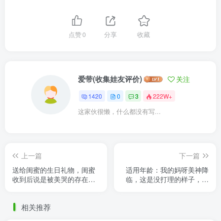
点赞
0
分享
收藏
爱带(收集娃友评价)
关注
1420
0
3
222W+
这家伙很懒，什么都没有写...
上一篇
下一篇
送给闺蜜的生日礼物，闺蜜
适用年龄：我的妈呀美神降
收到后说是被美哭的存在，
临，这是没打理的样子，好
嘿嘿，貌美娃娃送貌美闺
美，好精致！
蜜！闺蜜当时随手拍了一张
相关推荐
图给我 ......