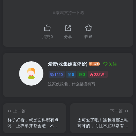
喜欢就支持一下吧
点赞
0
分享
收藏
爱带(收集娃友评价)
关注
1420
0
3
222W+
这家伙很懒，什么都没有写...
上一篇
下一篇
样子好看，就是面料都有点
太可爱了吧！连包装都是毛
薄，上衣单穿都会透，不如
茸茸的，而且木底非常有重
去年另一套的面料好。但这
量不是轻飘飘那种，狠狠溺