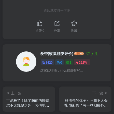
喜欢就支持一下吧
点赞
0
分享
收藏
爱带(收集娃友评价)
关注
1420
0
3
222W+
这家伙很懒，什么都没有写...
上一篇
下一篇
可爱极了！除了胸前的蝴蝶
好漂亮的体子～～我不太会
结不太规整之外，其他地方
看瑕疵 除了有一些划痕外没
挑不出一点毛病，质量真的
有什么大瑕 性价比拉满！我