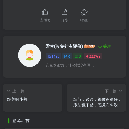
点赞
0
分享
收藏
爱带(收集娃友评价)
关注
1420
0
3
222W+
这家伙很懒，什么都没有写...
上一篇
下一篇
绝美啊小菊
细节，锁边，都做得很好，
版型也不错，感觉布料没图
片有精致，质感，但穿上拍
照又和宣传图一样，没差多
相关推荐
少。 ......