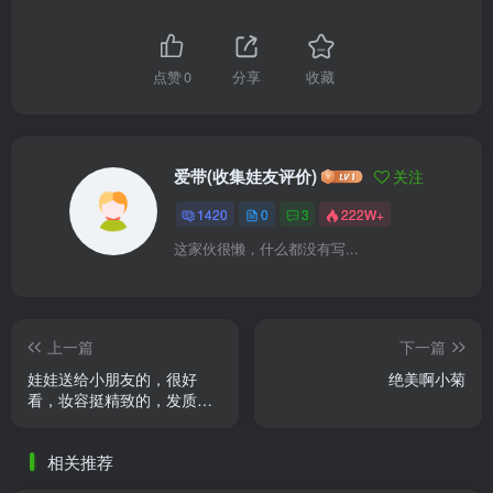
点赞
0
分享
收藏
爱带(收集娃友评价)
关注
1420
0
3
222W+
这家伙很懒，什么都没有写...
上一篇
下一篇
娃娃送给小朋友的，很好
绝美啊小菊
看，妆容挺精致的，发质也
很好。衣服鞋子也都还不
错。手部细节要改进一下。
相关推荐
回头自己 ......