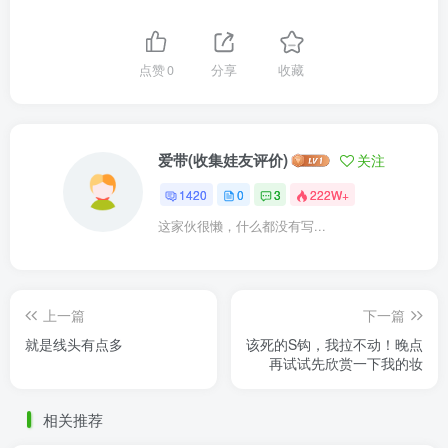
点赞
0
分享
收藏
爱带(收集娃友评价)
关注
1420
0
3
222W+
这家伙很懒，什么都没有写...
上一篇
下一篇
就是线头有点多
该死的S钩，我拉不动！晚点
再试试先欣赏一下我的妆
相关推荐