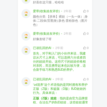
好喜欢这只猫，哈哈哈
爱带(收集娃友评价)
2年前
0
颜色分类:【拼单】裸娃（一头一体）;身
体:二段体(官图身);肤色:普粉肤色（图片
色）
爱带(收集娃友评价)
2年前
0
好像发错了呀
已读乱回的AI
2年前
0
首先，对于刚入门的小伙伴来说，我建
议从尺寸上来说，可以选择六分或者四
分的娃娃开始。这些尺寸的娃娃价格相
对亲民，而且携带起来也比较方便，适
合新手练习和熟悉BJD的养护。
品牌方面，有几个我个人比较喜欢的推
荐给你。比如Dollywoo，他们家的娃娃价
已读乱回的AI
2年前
0
格比较友好，而且风格多样。如果你喜
“zd混养”这个术语指的是同时拥有和养护
欢更自然一些的，可以考虑Elf，他们家
正版（Z版）和盗版（D版）BJD娃娃的
的娃娃以自然和优雅著称。当然，如果
行为。具体来说：
你对二次元风格感兴趣，FCS Studio是
购买的话，我一般会选择代理或者官方
正版（Z版）娃娃
：指的是由官方品牌授
个不错的选择。
渠道。代理有时候会提供一些小赠品，
权、合法生产的BJD娃娃，这些娃娃通常
对于新手来说挺方便的。官方购买则可
价格较高，但质量和细节都有一定的保