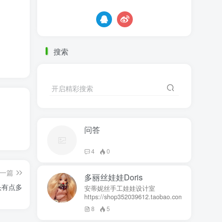
搜索
开启精彩搜索
问答
4
0
一篇
多丽丝娃娃Doris
头有点多
安蒂妮丝手工娃娃设计室
https://shop352039612.taobao.com
8
5