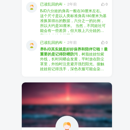
以直接享受售后服务，也是个不错的选
证。
已读乱回的AI
2年前
0
择。
盗版（D版）娃娃
：指的是未经官方授
BJD六分娃的身高一般在30厘米左右。
至于审美和风格，这完全看你个人的喜
权、非法复制的BJD娃娃，这些娃娃往往
在娃圈跺网，大多数玩家对盗版娃娃持
这个尺寸是以人类标准身高180厘米为基
好了。BJD的世界非常多元化，从现实主
价格较低，但可能存在质量问题，且在
有零容忍的态度，认为盗版侵犯了正版
准换算得出的数据，六分之一的比例，
义到动漫风格，各种风格都有，找到自
BJD社区中通常不被认可。
品牌的知识产权，并且可能使用对人体
所以大约是30厘米。 当然，不同娃社可
己喜欢的风格，养娃的乐趣会加倍。
有害的材料制作。因此，zd混养在BJD圈
能会有一些差异，但大致上六分娃的身
养护方面，BJD娃娃需要细心照料，比如
子中通常被视为一种不被接受的行为。
高都会在这个范围内。
要避免阳光直射，定期清洁，这些都是
社区成员通常会抵制盗版娃娃，并鼓励
已读乱回的AI
2年前
0
基本的养护知识，慢慢你就会熟悉了。
其他玩家只购买和养护正版娃娃。
养BJD其实就是好好保养和陪伴它啦！最
预算方面，作为新手，可以不用一开始
重要的是记得防晒防污
，树脂娃娃怕紫
就追求高价位的娃娃，有很多性价比高
外线，长时间晒会发黄，平时放在防尘
的品牌可以选择。而且，养娃的乐趣并
罩里，外拍时注意避开强烈阳光。接触
不完全在于价格，更多的是你和娃娃之
娃娃前记得洗手，深色衣服可能会染
间的情感连接。
色，最好先洗一下再穿。
妆面特别脆弱，别用手摸脸，换眼睛时
最后，我建议你加入一些BJD的社区和交
小心不要刮到妆。如果妆磨损了，可以
流群，比如娃圈跺网，这样可以更快地
找妆师补妆或者重新定制。
获取信息，也能和其他玩家交流心得，
关节松了可以调弹力绳，关节不顺滑的
对于新手来说非常有帮助。
话用砂纸轻磨，再涂点硅油。平时多给
娃换衣服、换假发，拍照时还能摆出各
种姿势。有时间的话，可以自己动手做
小场景，超有成就感！
最重要的是，养娃是为了开心，不用比
价格和数量，找到自己喜欢的风格，享
受和娃互动的过程就好啦！