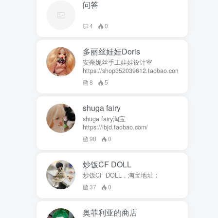
问答
4
0
多丽丝娃娃Doris
安蒂妮丝手工娃娃设计室
https://shop352039612.taobao.com
8
5
shuga fairy
shuga fairy淘宝
https://ibjd.taobao.com/
98
0
炒饭CF DOLL
炒饭CF DOLL，淘宝地址：
37
0
奥菲利亚的商店