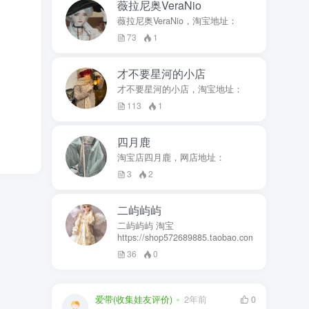
薇拉尼奥VeraNio
薇拉尼奥VeraNio，淘宝地址：
73
1
才不要星河的小店
才不要星河的小店，淘宝地址：
113
1
四月鹿
淘宝店四月鹿，网店地址：
3
2
二屿屿屿
二屿屿屿 淘宝
https://shop572689885.taobao.com
36
0
爱带(收集娃友评价)
2年前
0