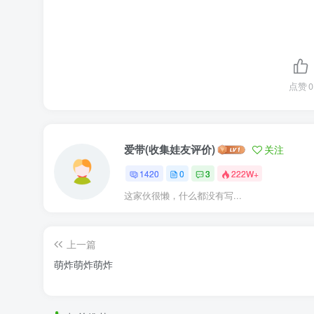
点赞
0
爱带(收集娃友评价)
关注
1420
0
3
222W+
这家伙很懒，什么都没有写...
上一篇
萌炸萌炸萌炸