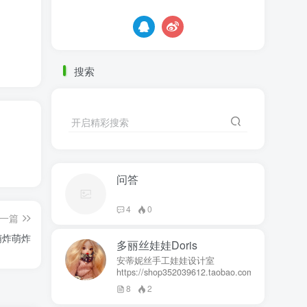
搜索
开启精彩搜索
问答
4
0
一篇
萌炸萌炸
多丽丝娃娃Doris
安蒂妮丝手工娃娃设计室
https://shop352039612.taobao.com
8
2