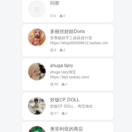
问答
4
0
多丽丝娃娃Doris
安蒂妮丝手工娃娃设计室
https://shop352039612.taobao.com
8
2
shuga fairy
shuga fairy淘宝
https://ibjd.taobao.com/
98
0
炒饭CF DOLL
炒饭CF DOLL，淘宝地址：
37
0
奥菲利亚的商店