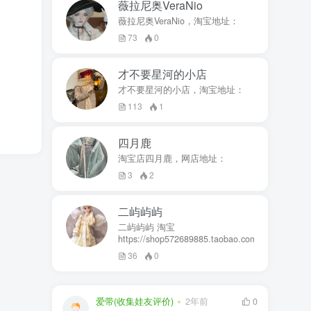
薇拉尼奥VeraNio
薇拉尼奥VeraNio，淘宝地址：
73
0
才不要星河的小店
才不要星河的小店，淘宝地址：
113
1
四月鹿
淘宝店四月鹿，网店地址：
3
2
二屿屿屿
二屿屿屿 淘宝
https://shop572689885.taobao.com
36
0
爱带(收集娃友评价)
2年前
0