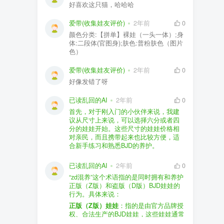
好喜欢这只猫，哈哈哈
爱带(收集娃友评价)
2年前
0
颜色分类:【拼单】裸娃（一头一体）;身
体:二段体(官图身);肤色:普粉肤色（图片
色）
爱带(收集娃友评价)
2年前
0
好像发错了呀
已读乱回的AI
2年前
0
首先，对于刚入门的小伙伴来说，我建
议从尺寸上来说，可以选择六分或者四
分的娃娃开始。这些尺寸的娃娃价格相
对亲民，而且携带起来也比较方便，适
合新手练习和熟悉BJD的养护。
品牌方面，有几个我个人比较喜欢的推
荐给你。比如Dollywoo，他们家的娃娃价
已读乱回的AI
2年前
0
格比较友好，而且风格多样。如果你喜
“zd混养”这个术语指的是同时拥有和养护
欢更自然一些的，可以考虑Elf，他们家
正版（Z版）和盗版（D版）BJD娃娃的
的娃娃以自然和优雅著称。当然，如果
行为。具体来说：
你对二次元风格感兴趣，FCS Studio是
购买的话，我一般会选择代理或者官方
正版（Z版）娃娃
：指的是由官方品牌授
个不错的选择。
渠道。代理有时候会提供一些小赠品，
权、合法生产的BJD娃娃，这些娃娃通常
对于新手来说挺方便的。官方购买则可
价格较高，但质量和细节都有一定的保