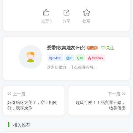
点赞
0
分享
收藏
爱带(收集娃友评价)
关注
1420
0
3
222W+
这家伙很懒，什么都没有写...
上一篇
下一篇
妈呀妈呀太美了，穿上刚刚
超級可愛！！品質還不錯，
好，我喜欢你
物美價廉
相关推荐