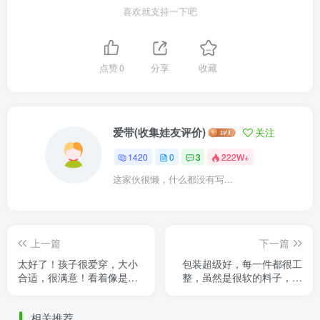
喜欢就支持一下吧
点赞
0
分享
收藏
爱带(收集娃友评价)
关注
1420
0
3
222W+
这家伙很懒，什么都没有写...
上一篇
下一篇
太好了！孩子很爱穿，大小
包装超级好，每一件都很工
合适，很满意！看着像是香
整，虽然是很软的料子，也
香软软小蛋糕！ 拍照技术
没有因为快递晃成一堆～ 体
烂，所以衣服和我的拍照技
子是dz70大女，70的男装还
相关推荐
术成 ......
是 ......