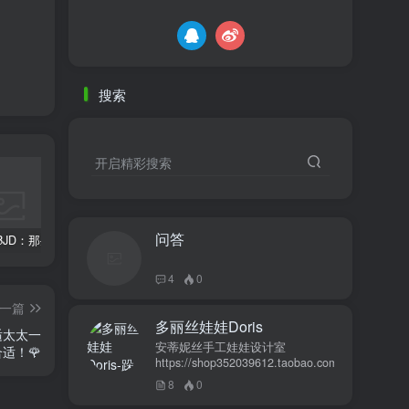
搜索
开启精彩搜索
问答
新手入坑BJD：那些你不必再走的弯路
BJD娃娃购买指南：新手入门全攻略
BJD娃圈的社区文化：在这里，我们找到归属感
4
0
一篇
多丽丝娃娃Doris
适太太一
安蒂妮丝手工娃娃设计室
适！🌹
https://shop352039612.taobao.com
8
0