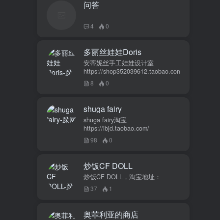
问答
4
0
多丽丝娃娃Doris
安蒂妮丝手工娃娃设计室
https://shop352039612.taobao.com
8
0
shuga fairy
shuga fairy淘宝
https://ibjd.taobao.com/
98
0
炒饭CF DOLL
炒饭CF DOLL，淘宝地址：
37
1
奥菲利亚的商店