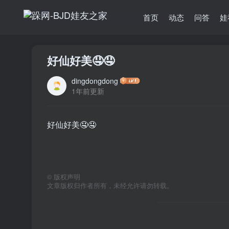
首页
动态
问答
娃
好仙好美🤤🤤
dingdongdong
1年前更新
好仙好美🤤🤤
©
版权声明
文章版权归作者所有，未经允许请勿转载。