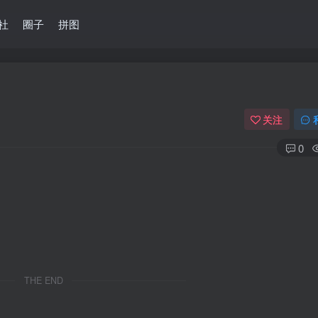
社
圈子
拼图
关注
0
THE END