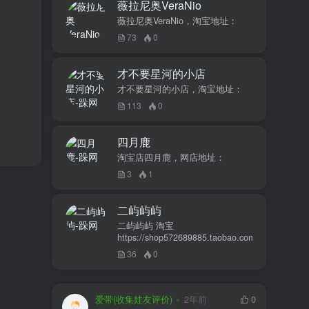
薇拉尼奥VeraNio
薇拉尼奥VeraNio，淘宝地址：
73
0
才不要星河的小店
才不要星河的小店，淘宝地址：
113
0
四月鹿
淘宝店四月鹿，网店地址：
3
1
二屿屿屿
二屿屿屿 淘宝
https://shop572689885.taobao.com
36
0
爱带(收集娃友评价)
2年前
0