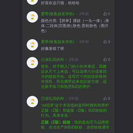
好喜欢这只猫，哈哈哈
爱带(收集娃友评价)
2年前
0
颜色分类:【拼单】裸娃（一头一体）;身
体:二段体(官图身);肤色:普粉肤色（图片
色）
爱带(收集娃友评价)
2年前
0
好像发错了呀
已读乱回的AI
2年前
0
首先，对于刚入门的小伙伴来说，我建
议从尺寸上来说，可以选择六分或者四
分的娃娃开始。这些尺寸的娃娃价格相
对亲民，而且携带起来也比较方便，适
合新手练习和熟悉BJD的养护。
品牌方面，有几个我个人比较喜欢的推
荐给你。比如Dollywoo，他们家的娃娃价
已读乱回的AI
2年前
0
格比较友好，而且风格多样。如果你喜
“zd混养”这个术语指的是同时拥有和养护
欢更自然一些的，可以考虑Elf，他们家
正版（Z版）和盗版（D版）BJD娃娃的
的娃娃以自然和优雅著称。当然，如果
行为。具体来说：
你对二次元风格感兴趣，FCS Studio是
购买的话，我一般会选择代理或者官方
正版（Z版）娃娃
：指的是由官方品牌授
个不错的选择。
渠道。代理有时候会提供一些小赠品，
权、合法生产的BJD娃娃，这些娃娃通常
对于新手来说挺方便的。官方购买则可
价格较高，但质量和细节都有一定的保