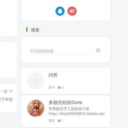
搜索
开启精彩搜索
问答
4
0
一篇
🫶🏻
多丽丝娃娃Doris
安蒂妮丝手工娃娃设计室
https://shop352039612.taobao.com
8
1