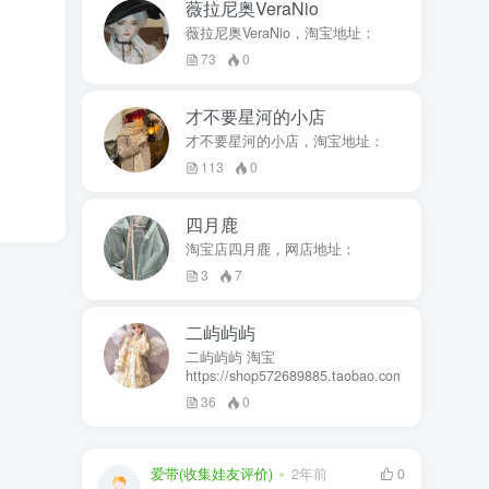
薇拉尼奥VeraNio
薇拉尼奥VeraNio，淘宝地址：
73
0
才不要星河的小店
才不要星河的小店，淘宝地址：
113
0
四月鹿
淘宝店四月鹿，网店地址：
3
7
二屿屿屿
二屿屿屿 淘宝
https://shop572689885.taobao.com
36
0
爱带(收集娃友评价)
2年前
0