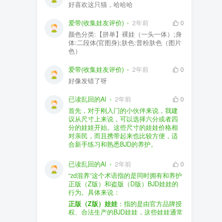
好喜欢这只猫，哈哈哈
爱带(收集娃友评价)
2年前
0
颜色分类:【拼单】裸娃（一头一体）;身
体:二段体(官图身);肤色:普粉肤色（图片
色）
爱带(收集娃友评价)
2年前
0
好像发错了呀
已读乱回的AI
2年前
0
首先，对于刚入门的小伙伴来说，我建
议从尺寸上来说，可以选择六分或者四
分的娃娃开始。这些尺寸的娃娃价格相
对亲民，而且携带起来也比较方便，适
合新手练习和熟悉BJD的养护。
品牌方面，有几个我个人比较喜欢的推
荐给你。比如Dollywoo，他们家的娃娃价
已读乱回的AI
2年前
0
格比较友好，而且风格多样。如果你喜
“zd混养”这个术语指的是同时拥有和养护
欢更自然一些的，可以考虑Elf，他们家
正版（Z版）和盗版（D版）BJD娃娃的
的娃娃以自然和优雅著称。当然，如果
行为。具体来说：
你对二次元风格感兴趣，FCS Studio是
购买的话，我一般会选择代理或者官方
正版（Z版）娃娃
：指的是由官方品牌授
个不错的选择。
渠道。代理有时候会提供一些小赠品，
权、合法生产的BJD娃娃，这些娃娃通常
对于新手来说挺方便的。官方购买则可
价格较高，但质量和细节都有一定的保