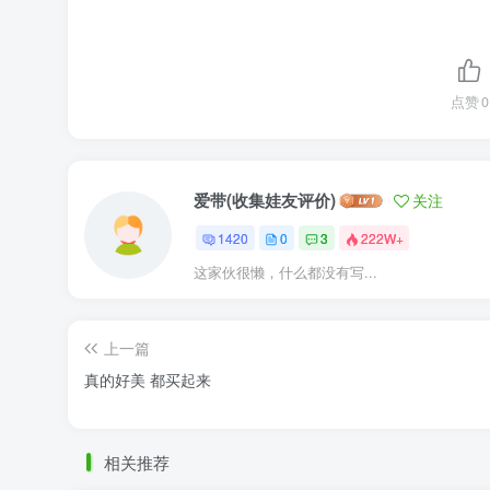
点赞
0
爱带(收集娃友评价)
关注
1420
0
3
222W+
这家伙很懒，什么都没有写...
上一篇
真的好美 都买起来
相关推荐