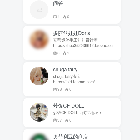
问答
4
0
多丽丝娃娃Doris
安蒂妮丝手工娃娃设计室
https://shop352039612.taobao.com
8
1
shuga fairy
shuga fairy淘宝
https://ibjd.taobao.com/
98
0
炒饭CF DOLL
炒饭CF DOLL，淘宝地址：
37
0
奥菲利亚的商店