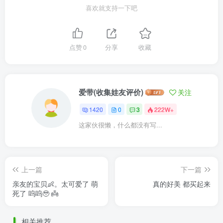
喜欢就支持一下吧
点赞
0
分享
收藏
爱带(收集娃友评价)
关注
1420
0
3
222W+
这家伙很懒，什么都没有写...
上一篇
下一篇
亲友的宝贝👶。太可爱了 萌
真的好美 都买起来
死了 呜呜🥹 👼
相关推荐