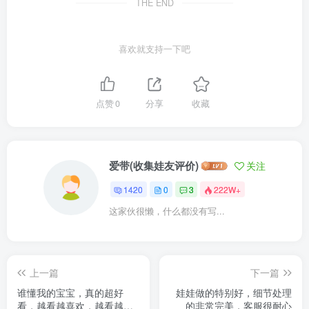
THE END
喜欢就支持一下吧
点赞
0
分享
收藏
爱带(收集娃友评价)
关注
1420
0
3
222W+
这家伙很懒，什么都没有写...
上一篇
下一篇
谁懂我的宝宝，真的超好
娃娃做的特别好，细节处理
看，越看越喜欢，越看越精
的非常完美，客服很耐心