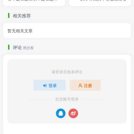
致，我爱了，第一个芭比娃
娃，超级美，就是我心目中
相关推荐
想要的 ......
暂无相关文章
评论
抢沙发
请登录后发表评论
登录
注册
社交账号登录