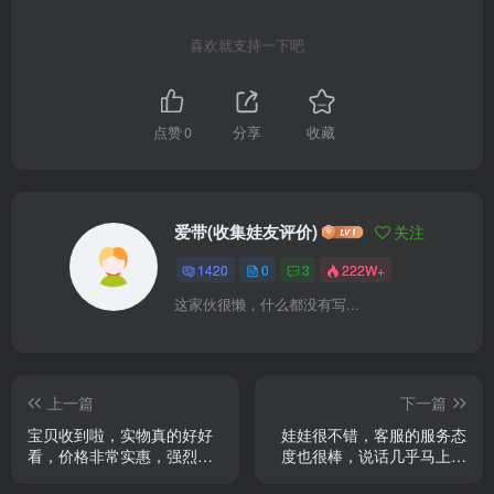
喜欢就支持一下吧
点赞
0
分享
收藏
爱带(收集娃友评价)
关注
1420
0
3
222W+
这家伙很懒，什么都没有写...
上一篇
下一篇
宝贝收到啦，实物真的好好
娃娃很不错，客服的服务态
看，价格非常实惠，强烈推
度也很棒，说话几乎马上就
荐这款，超级喜欢，超级
会回消息，物超所值，真心