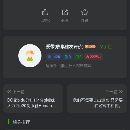
点赞
0
分享
收藏
爱带(收集娃友评价)
关注
1420
0
3
222W+
这家伙很懒，什么都没有写...
上一篇
下一篇
DO家bjd6分娃鞋4分gl熊妹
我们不需要走出迷宫 只需要
大力力p20制服鞋Roman罗
在迷宫中相拥。
曼meng小呜胖点 Roman罗
曼 漆黑色_大小描述_4分熊
相关推荐
蛋