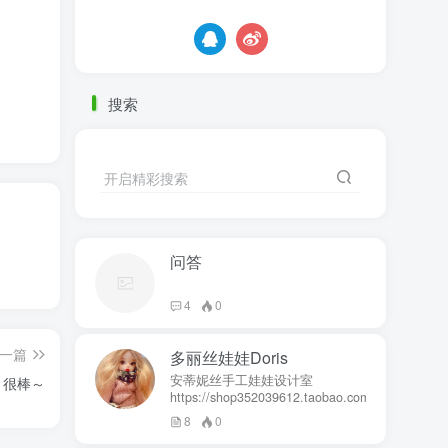
搜索
开启精彩搜索
问答
4
0
一篇
多丽丝娃娃Doris
安蒂妮丝手工娃娃设计室
，很棒～
https://shop352039612.taobao.com
8
0