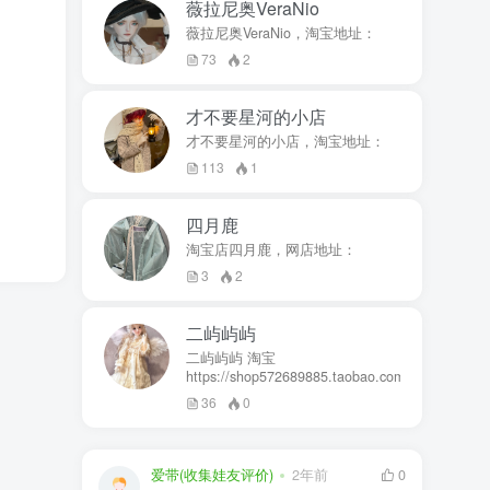
薇拉尼奥VeraNio
薇拉尼奥VeraNio，淘宝地址：
73
2
才不要星河的小店
才不要星河的小店，淘宝地址：
113
1
四月鹿
淘宝店四月鹿，网店地址：
3
2
二屿屿屿
二屿屿屿 淘宝
https://shop572689885.taobao.com
36
0
爱带(收集娃友评价)
2年前
0