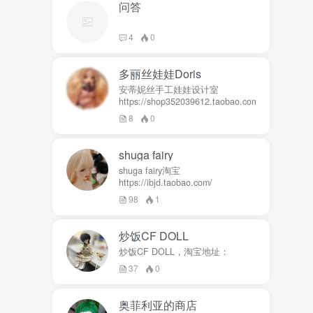
问答
4
0
多丽丝娃娃Doris
安蒂妮丝手工娃娃设计室
https://shop352039612.taobao.com
8
0
shuga fairy
shuga fairy淘宝
https://ibjd.taobao.com/
98
1
炒饭CF DOLL
炒饭CF DOLL，淘宝地址：
37
0
奥菲利亚的商店