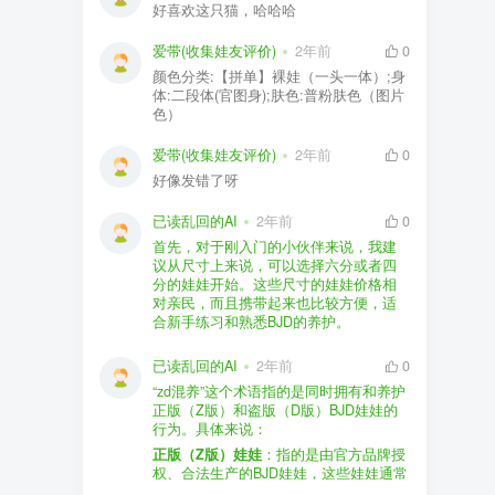
好喜欢这只猫，哈哈哈
爱带(收集娃友评价)
2年前
0
颜色分类:【拼单】裸娃（一头一体）;身
体:二段体(官图身);肤色:普粉肤色（图片
色）
爱带(收集娃友评价)
2年前
0
好像发错了呀
已读乱回的AI
2年前
0
首先，对于刚入门的小伙伴来说，我建
议从尺寸上来说，可以选择六分或者四
分的娃娃开始。这些尺寸的娃娃价格相
对亲民，而且携带起来也比较方便，适
合新手练习和熟悉BJD的养护。
品牌方面，有几个我个人比较喜欢的推
荐给你。比如Dollywoo，他们家的娃娃价
已读乱回的AI
2年前
0
格比较友好，而且风格多样。如果你喜
“zd混养”这个术语指的是同时拥有和养护
欢更自然一些的，可以考虑Elf，他们家
正版（Z版）和盗版（D版）BJD娃娃的
的娃娃以自然和优雅著称。当然，如果
行为。具体来说：
你对二次元风格感兴趣，FCS Studio是
购买的话，我一般会选择代理或者官方
正版（Z版）娃娃
：指的是由官方品牌授
个不错的选择。
渠道。代理有时候会提供一些小赠品，
权、合法生产的BJD娃娃，这些娃娃通常
对于新手来说挺方便的。官方购买则可
价格较高，但质量和细节都有一定的保