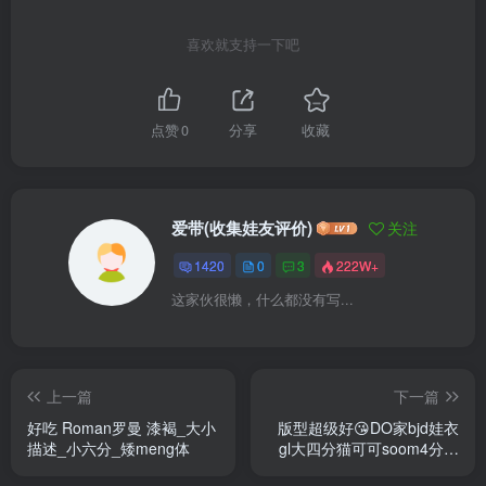
喜欢就支持一下吧
点赞
0
分享
收藏
爱带(收集娃友评价)
关注
1420
0
3
222W+
这家伙很懒，什么都没有写...
上一篇
下一篇
好吃 Roman罗曼 漆褐_大小
版型超级好😘DO家bjd娃衣
描述_小六分_矮meng体
gl大四分猫可可soom4分维
密mdd dfh cd2制服akili 衬衣