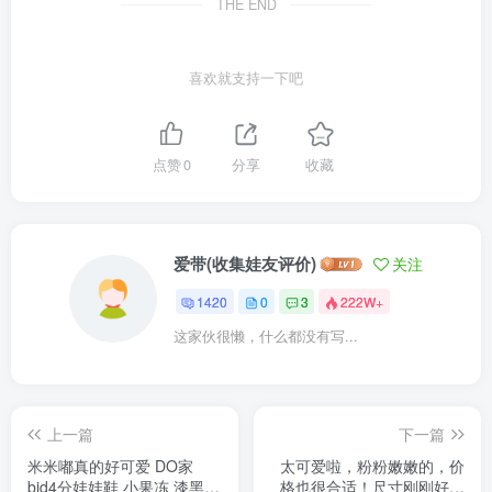
THE END
喜欢就支持一下吧
点赞
0
分享
收藏
爱带(收集娃友评价)
关注
1420
0
3
222W+
这家伙很懒，什么都没有写...
上一篇
下一篇
米米嘟真的好可爱 DO家
太可爱啦，粉粉嫩嫩的，价
bjd4分娃娃鞋 小果冻 漆黑 4
格也很合适！尺寸刚刚好！