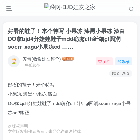
好看的鞋子！来个特写 小果冻 漆黑小果冻 漆白
DO家bjd4分娃娃鞋子mdd窈窕cfh纤细gl圆润
soom xaga小果冻cd ……
爱带(收集娃友评价)
关注
私信
1年前发布
0
0
好看的鞋子！来个特写
小果冻 漆黑小果冻 漆白
DO家bjd4分娃娃鞋子mdd窈窕cfh纤细gl圆润soom xaga小果
冻cd2熊蛋
©
版权声明
文章版权归作者所有，未经允许请勿转载。