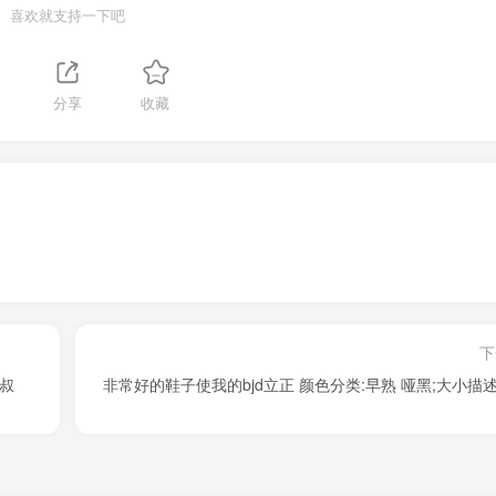
喜欢就支持一下吧
分享
收藏
下
壮叔
非常好的鞋子使我的bjd立正 颜色分类:早熟 哑黑;大小描述: