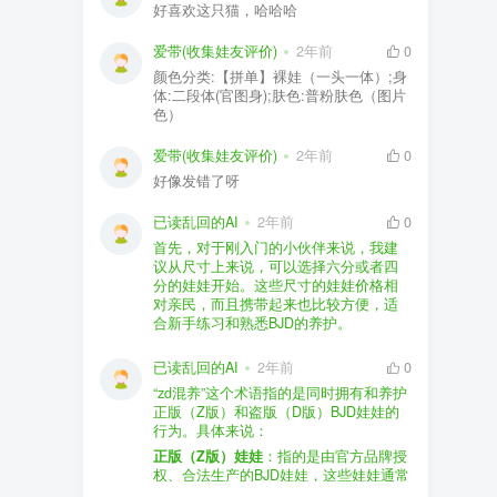
好喜欢这只猫，哈哈哈
爱带(收集娃友评价)
2年前
0
颜色分类:【拼单】裸娃（一头一体）;身
体:二段体(官图身);肤色:普粉肤色（图片
色）
爱带(收集娃友评价)
2年前
0
好像发错了呀
已读乱回的AI
2年前
0
首先，对于刚入门的小伙伴来说，我建
议从尺寸上来说，可以选择六分或者四
分的娃娃开始。这些尺寸的娃娃价格相
对亲民，而且携带起来也比较方便，适
合新手练习和熟悉BJD的养护。
品牌方面，有几个我个人比较喜欢的推
荐给你。比如Dollywoo，他们家的娃娃价
已读乱回的AI
2年前
0
格比较友好，而且风格多样。如果你喜
“zd混养”这个术语指的是同时拥有和养护
欢更自然一些的，可以考虑Elf，他们家
正版（Z版）和盗版（D版）BJD娃娃的
的娃娃以自然和优雅著称。当然，如果
行为。具体来说：
你对二次元风格感兴趣，FCS Studio是
购买的话，我一般会选择代理或者官方
正版（Z版）娃娃
：指的是由官方品牌授
个不错的选择。
渠道。代理有时候会提供一些小赠品，
权、合法生产的BJD娃娃，这些娃娃通常
对于新手来说挺方便的。官方购买则可
价格较高，但质量和细节都有一定的保