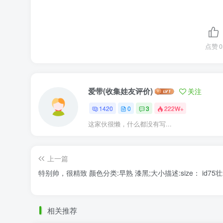
点赞
0
爱带(收集娃友评价)
关注
1420
0
3
222W+
这家伙很懒，什么都没有写...
上一篇
特别帅，很精致 颜色分类:早熟 漆黑;大小描述:size： id75
相关推荐