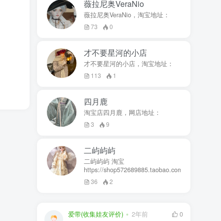
薇拉尼奥VeraNio
薇拉尼奥VeraNio，淘宝地址：
73
0
才不要星河的小店
才不要星河的小店，淘宝地址：
113
1
四月鹿
淘宝店四月鹿，网店地址：
3
9
二屿屿屿
二屿屿屿 淘宝
https://shop572689885.taobao.com
36
2
爱带(收集娃友评价)
2年前
0