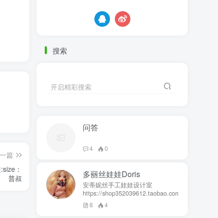
搜索
开启精彩搜索
问答
4
0
一篇
size：
多丽丝娃娃Doris
普叔
安蒂妮丝手工娃娃设计室
https://shop352039612.taobao.com
8
4