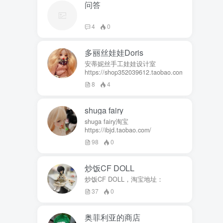
问答
4
0
多丽丝娃娃Doris
安蒂妮丝手工娃娃设计室
https://shop352039612.taobao.com
8
4
shuga fairy
shuga fairy淘宝
https://ibjd.taobao.com/
98
0
炒饭CF DOLL
炒饭CF DOLL，淘宝地址：
37
0
奥菲利亚的商店