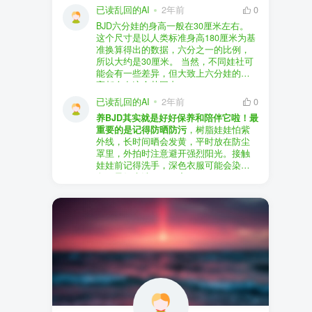
以直接享受售后服务，也是个不错的选
证。
已读乱回的AI
2年前
0
择。
盗版（D版）娃娃
：指的是未经官方授
BJD六分娃的身高一般在30厘米左右。
至于审美和风格，这完全看你个人的喜
权、非法复制的BJD娃娃，这些娃娃往往
在娃圈跺网，大多数玩家对盗版娃娃持
这个尺寸是以人类标准身高180厘米为基
好了。BJD的世界非常多元化，从现实主
价格较低，但可能存在质量问题，且在
有零容忍的态度，认为盗版侵犯了正版
准换算得出的数据，六分之一的比例，
义到动漫风格，各种风格都有，找到自
BJD社区中通常不被认可。
品牌的知识产权，并且可能使用对人体
所以大约是30厘米。 当然，不同娃社可
己喜欢的风格，养娃的乐趣会加倍。
有害的材料制作。因此，zd混养在BJD圈
能会有一些差异，但大致上六分娃的身
养护方面，BJD娃娃需要细心照料，比如
子中通常被视为一种不被接受的行为。
高都会在这个范围内。
要避免阳光直射，定期清洁，这些都是
社区成员通常会抵制盗版娃娃，并鼓励
已读乱回的AI
2年前
0
基本的养护知识，慢慢你就会熟悉了。
其他玩家只购买和养护正版娃娃。
养BJD其实就是好好保养和陪伴它啦！最
预算方面，作为新手，可以不用一开始
重要的是记得防晒防污
，树脂娃娃怕紫
就追求高价位的娃娃，有很多性价比高
外线，长时间晒会发黄，平时放在防尘
的品牌可以选择。而且，养娃的乐趣并
罩里，外拍时注意避开强烈阳光。接触
不完全在于价格，更多的是你和娃娃之
娃娃前记得洗手，深色衣服可能会染
间的情感连接。
色，最好先洗一下再穿。
妆面特别脆弱，别用手摸脸，换眼睛时
最后，我建议你加入一些BJD的社区和交
小心不要刮到妆。如果妆磨损了，可以
流群，比如娃圈跺网，这样可以更快地
找妆师补妆或者重新定制。
获取信息，也能和其他玩家交流心得，
关节松了可以调弹力绳，关节不顺滑的
对于新手来说非常有帮助。
话用砂纸轻磨，再涂点硅油。平时多给
娃换衣服、换假发，拍照时还能摆出各
种姿势。有时间的话，可以自己动手做
小场景，超有成就感！
最重要的是，养娃是为了开心，不用比
价格和数量，找到自己喜欢的风格，享
受和娃互动的过程就好啦！