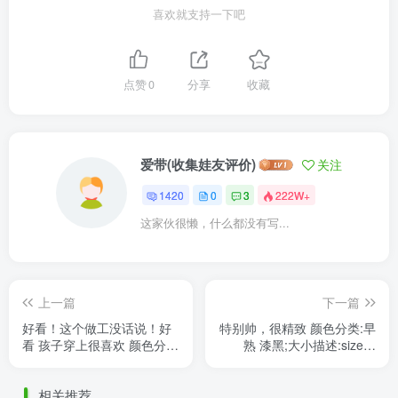
喜欢就支持一下吧
点赞
0
分享
收藏
爱带(收集娃友评价)
关注
1420
0
3
222W+
这家伙很懒，什么都没有写...
上一篇
下一篇
好看！这个做工没话说！好
特别帅，很精致 颜色分类:早
看 孩子穿上很喜欢 颜色分
熟 漆黑;大小描述:size：
类:早熟 漆黑;大小描
id75壮叔
述:size： id75壮叔
相关推荐