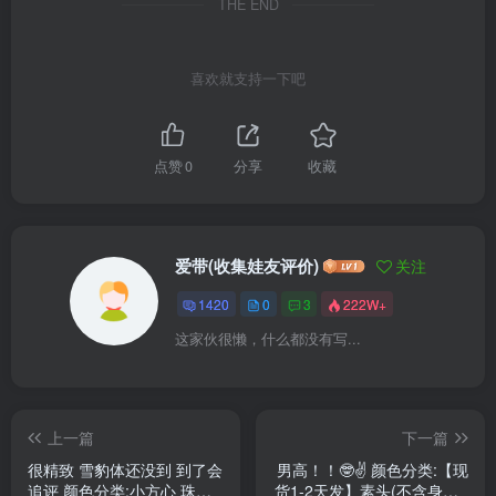
THE END
喜欢就支持一下吧
点赞
0
分享
收藏
爱带(收集娃友评价)
关注
1420
0
3
222W+
这家伙很懒，什么都没有写...
上一篇
下一篇
很精致 雪豹体还没到 到了会
男高！！🤓✌️ 颜色分类:【现
追评 颜色分类:小方心 珠光
货1-2天发】素头(不含身体);