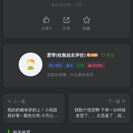
喜欢就支持一下吧
点赞
0
分享
收藏
爱带(收集娃友评价)
关注
1420
0
3
222W+
这家伙很懒，什么都没有写...
上一篇
下一篇
我的奶糖体穿的上！小高跟
我勒个现货啊 下单一分钟就
真好看~ 颜色分类:小方心 漆
发货了。。太迅速了，就是
淡粉(尾款);大小描述:小4分
嘴有点歪 忍了大概试一下新
发型 送完妆以后返图～ 颜色
相关推荐
......