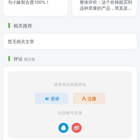
与小姝契合度100%！
整体评价：这个价格能买到
这种质量的产品，简直是捡
到宝了，惊喜万分！ 玩趣堂
比诺 全套A (含面妆不含体妆
相关推荐
......
暂无相关文章
评论
抢沙发
请登录后发表评论
登录
注册
社交账号登录