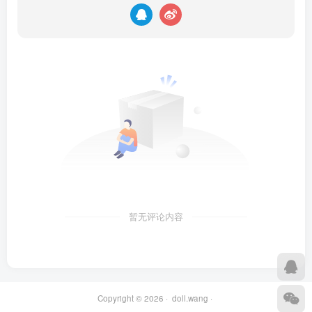
暂无评论内容
Copyright © 2026 ·
doll.wang
·