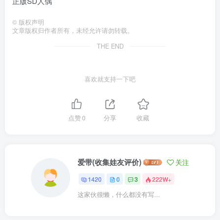
正版SD人偶
©
版权声明
文章版权归作者所有，未经允许请勿转载。
THE END
喜欢就支持一下吧
点赞
0
分享
收藏
爱带(收集娃友评价)
关注
1420
0
3
222W+
这家伙很懒，什么都没有写...