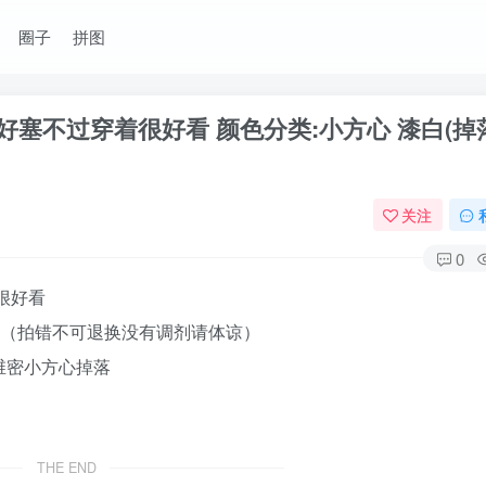
圈子
拼图
好塞不过穿着很好看 颜色分类:小方心 漆白(掉
关注
0
很好看
述:4分（拍错不可退换没有调剂请体谅）
鱼维密小方心掉落
THE END