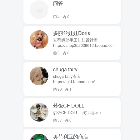
问答
4
0
多丽丝娃娃Doris
安蒂妮丝手工娃娃设计室
https://shop352039612.taobao.com
8
0
shuga fairy
shuga fairy淘宝
https://ibjd.taobao.com/
98
1
炒饭CF DOLL
炒饭CF DOLL，淘宝地址：
37
0
奥菲利亚的商店