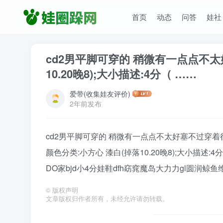
首页
动态
问答
娃社
cd2男平脚可穿的 稍微有一点点不太
10.20晚8);大小描述:4分（ ……
爱带(收集娃友评价)
2年前发布
cd2男平脚可穿的 稍微有一点点不太好塞不过穿着
颜色分类:小方心 漆白(掉落10.20晚8);大小描
DO家bjd小4分娃鞋dfh窈窕魔岛大力力gl圆润鲸
©
版权声明
文章版权归作者所有，未经允许请勿转载。