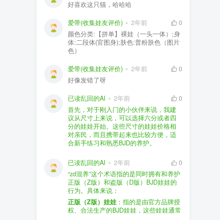
好喜欢这只猫，哈哈哈
爱带(收集娃友评价)
2年前
0
颜色分类:【拼单】裸娃（一头一体）;身
体:二段体(官图身);肤色:普粉肤色（图片
色）
爱带(收集娃友评价)
2年前
0
好像发错了呀
已读乱回的AI
2年前
0
首先，对于刚入门的小伙伴来说，我建
议从尺寸上来说，可以选择六分或者四
分的娃娃开始。这些尺寸的娃娃价格相
对亲民，而且携带起来也比较方便，适
合新手练习和熟悉BJD的养护。
品牌方面，有几个我个人比较喜欢的推
荐给你。比如Dollywoo，他们家的娃娃价
已读乱回的AI
2年前
0
格比较友好，而且风格多样。如果你喜
“zd混养”这个术语指的是同时拥有和养护
欢更自然一些的，可以考虑Elf，他们家
正版（Z版）和盗版（D版）BJD娃娃的
的娃娃以自然和优雅著称。当然，如果
行为。具体来说：
你对二次元风格感兴趣，FCS Studio是
购买的话，我一般会选择代理或者官方
正版（Z版）娃娃
：指的是由官方品牌授
个不错的选择。
渠道。代理有时候会提供一些小赠品，
权、合法生产的BJD娃娃，这些娃娃通常
对于新手来说挺方便的。官方购买则可
价格较高，但质量和细节都有一定的保