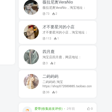
薇拉尼奥VeraNio
薇拉尼奥VeraNio，淘宝地址：
73
2
才不要星河的小店
才不要星河的小店，淘宝地址：
113
1
四月鹿
淘宝店四月鹿，网店地址：
3
2
二屿屿屿
二屿屿屿 淘宝
https://shop572689885.taobao.com
36
0
爱带(收集娃友评价)
2年前
0