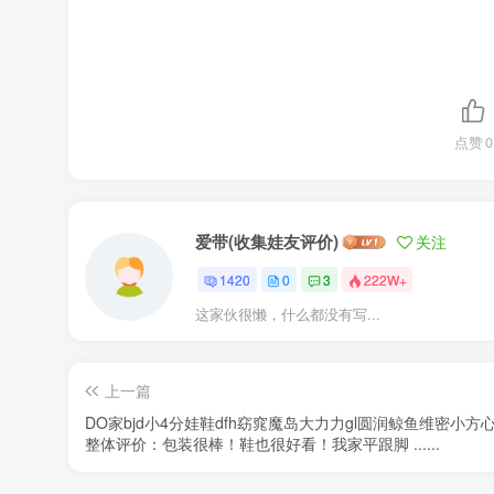
点赞
0
爱带(收集娃友评价)
关注
1420
0
3
222W+
这家伙很懒，什么都没有写...
上一篇
DO家bjd小4分娃鞋dfh窈窕魔岛大力力gl圆润鲸鱼维密小方
整体评价：包装很棒！鞋也很好看！我家平跟脚 ......