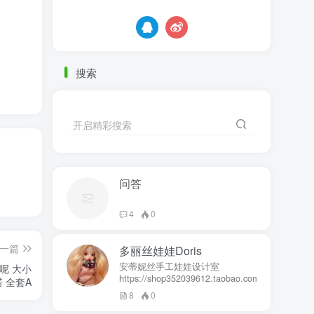
搜索
开启精彩搜索
问答
4
0
一篇
多丽丝娃娃Doris
安蒂妮丝手工娃娃设计室
呢 大小
https://shop352039612.taobao.com
 全套A
8
0