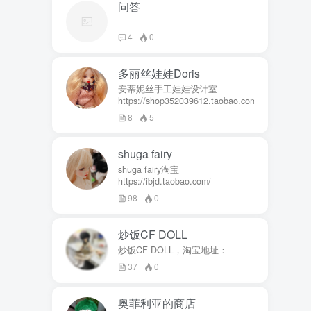
问答
4
0
多丽丝娃娃Doris
安蒂妮丝手工娃娃设计室
https://shop352039612.taobao.com
8
5
shuga fairy
shuga fairy淘宝
https://ibjd.taobao.com/
98
0
炒饭CF DOLL
炒饭CF DOLL，淘宝地址：
37
0
奥菲利亚的商店