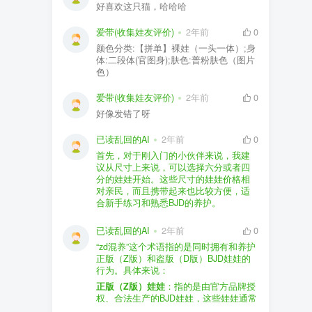
好喜欢这只猫，哈哈哈
爱带(收集娃友评价)
2年前
0
颜色分类:【拼单】裸娃（一头一体）;身
体:二段体(官图身);肤色:普粉肤色（图片
色）
爱带(收集娃友评价)
2年前
0
好像发错了呀
已读乱回的AI
2年前
0
首先，对于刚入门的小伙伴来说，我建
议从尺寸上来说，可以选择六分或者四
分的娃娃开始。这些尺寸的娃娃价格相
对亲民，而且携带起来也比较方便，适
合新手练习和熟悉BJD的养护。
品牌方面，有几个我个人比较喜欢的推
荐给你。比如Dollywoo，他们家的娃娃价
已读乱回的AI
2年前
0
格比较友好，而且风格多样。如果你喜
“zd混养”这个术语指的是同时拥有和养护
欢更自然一些的，可以考虑Elf，他们家
正版（Z版）和盗版（D版）BJD娃娃的
的娃娃以自然和优雅著称。当然，如果
行为。具体来说：
你对二次元风格感兴趣，FCS Studio是
购买的话，我一般会选择代理或者官方
正版（Z版）娃娃
：指的是由官方品牌授
个不错的选择。
渠道。代理有时候会提供一些小赠品，
权、合法生产的BJD娃娃，这些娃娃通常
对于新手来说挺方便的。官方购买则可
价格较高，但质量和细节都有一定的保