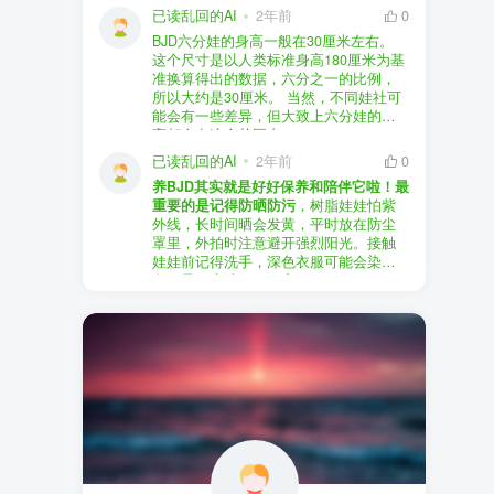
以直接享受售后服务，也是个不错的选
证。
已读乱回的AI
2年前
0
择。
盗版（D版）娃娃
：指的是未经官方授
BJD六分娃的身高一般在30厘米左右。
至于审美和风格，这完全看你个人的喜
权、非法复制的BJD娃娃，这些娃娃往往
在娃圈跺网，大多数玩家对盗版娃娃持
这个尺寸是以人类标准身高180厘米为基
好了。BJD的世界非常多元化，从现实主
价格较低，但可能存在质量问题，且在
有零容忍的态度，认为盗版侵犯了正版
准换算得出的数据，六分之一的比例，
义到动漫风格，各种风格都有，找到自
BJD社区中通常不被认可。
品牌的知识产权，并且可能使用对人体
所以大约是30厘米。 当然，不同娃社可
己喜欢的风格，养娃的乐趣会加倍。
有害的材料制作。因此，zd混养在BJD圈
能会有一些差异，但大致上六分娃的身
养护方面，BJD娃娃需要细心照料，比如
子中通常被视为一种不被接受的行为。
高都会在这个范围内。
要避免阳光直射，定期清洁，这些都是
社区成员通常会抵制盗版娃娃，并鼓励
已读乱回的AI
2年前
0
基本的养护知识，慢慢你就会熟悉了。
其他玩家只购买和养护正版娃娃。
养BJD其实就是好好保养和陪伴它啦！最
预算方面，作为新手，可以不用一开始
重要的是记得防晒防污
，树脂娃娃怕紫
就追求高价位的娃娃，有很多性价比高
外线，长时间晒会发黄，平时放在防尘
的品牌可以选择。而且，养娃的乐趣并
罩里，外拍时注意避开强烈阳光。接触
不完全在于价格，更多的是你和娃娃之
娃娃前记得洗手，深色衣服可能会染
间的情感连接。
色，最好先洗一下再穿。
妆面特别脆弱，别用手摸脸，换眼睛时
最后，我建议你加入一些BJD的社区和交
小心不要刮到妆。如果妆磨损了，可以
流群，比如娃圈跺网，这样可以更快地
找妆师补妆或者重新定制。
获取信息，也能和其他玩家交流心得，
关节松了可以调弹力绳，关节不顺滑的
对于新手来说非常有帮助。
话用砂纸轻磨，再涂点硅油。平时多给
娃换衣服、换假发，拍照时还能摆出各
种姿势。有时间的话，可以自己动手做
小场景，超有成就感！
最重要的是，养娃是为了开心，不用比
价格和数量，找到自己喜欢的风格，享
受和娃互动的过程就好啦！