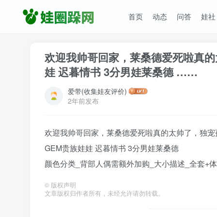
首页
动态
问答
娃社
欢迎我帅哥回家，莱桑德爱死啦真的太
娃 迟暮情书 3分男娃莱桑德 ……
爱带(收集娃友评价)
2年前发布
欢迎我帅哥回家，莱桑德爱死啦真的太帅了，独宠
GEM贵族娃娃 迟暮情书 3分男娃莱桑德
颜色分类_背部人偶需额外加购_大小描述_全套+
©
版权声明
文章版权归作者所有，未经允许请勿转载。