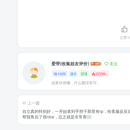
点赞
0
爱带(收集娃友评价)
关注
1420
0
3
222W+
这家伙很懒，什么都没有写...
上一篇
自立真的特别好，一开始拿到手脖子那里有rp，给客服反应
帮我售后了很nice，总之就是非常香👍🏻