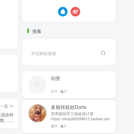
搜索
开启精彩搜索
问答
4
0
一篇
多丽丝娃娃Doris
安蒂妮丝手工娃娃设计室
更适合特
https://shop352039612.taobao.com
.....
8
5