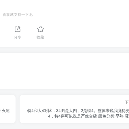
喜欢就支持一下吧
分享
收藏
下
后火速
特4和大4对比，34图是大四，2是特4。整体来说我觉得
4，特4穿可以说是严丝合缝 颜色分类:早熟 哑黑; .