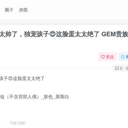
圈子
拼图
帅了，独宠孩子😍这脸蛋太太绝了 GEM贵
关注
0
孩子😍这脸蛋太太绝了
体妆（不含背部人偶）_肤色_慕斯白
THE END