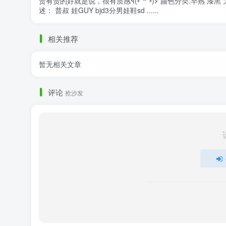
贵有贵的好就是说，很有质感٩(◦`꒳´◦)۶ 颜色分类:早熟 漆黑 大小描
述： 普叔 娃GUY bjd3分男娃鞋sd ......
相关推荐
暂无相关文章
评论
抢沙发