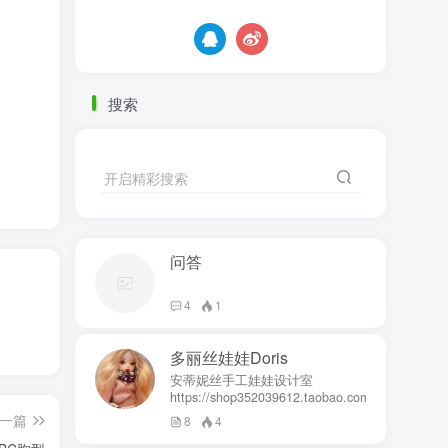
搜索
开启精彩搜索
问答
4
1
多丽丝娃娃Doris
安蒂妮丝手工娃娃设计室
https://shop352039612.taobao.com
一篇
8
4