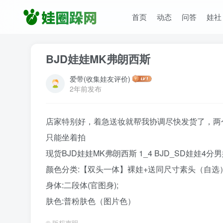
首页
动态
问答
娃社
BJD娃娃MK弗朗西斯
爱带(收集娃友评价)
2年前发布
店家特别好，着急送妆就帮我协调尽快发货了，两
只能坐着拍
现货BJD娃娃MK弗朗西斯 1_4 BJD_SD娃娃4
颜色分类:【双头一体】裸娃+送同尺寸素头（自选
身体:二段体(官图身);
肤色:普粉肤色（图片色）