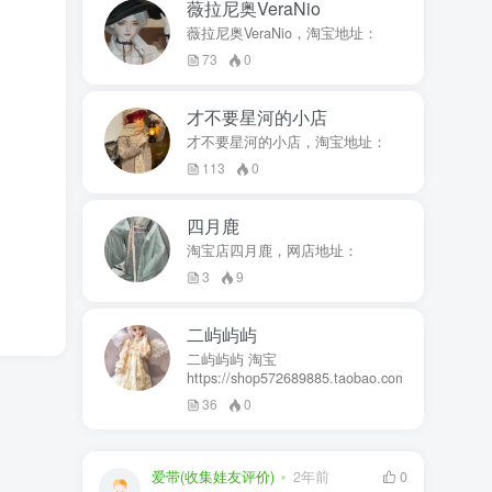
薇拉尼奥VeraNio
薇拉尼奥VeraNio，淘宝地址：
73
0
才不要星河的小店
才不要星河的小店，淘宝地址：
113
0
四月鹿
淘宝店四月鹿，网店地址：
3
9
二屿屿屿
二屿屿屿 淘宝
https://shop572689885.taobao.com
36
0
爱带(收集娃友评价)
2年前
0