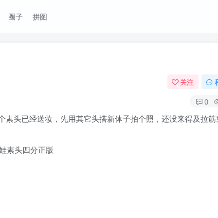
圈子
拼图
关注
0
个素头已经送妆，先用其它头搭新体子拍个照，还没来得及拉筋
分男娃素头四分正版
）