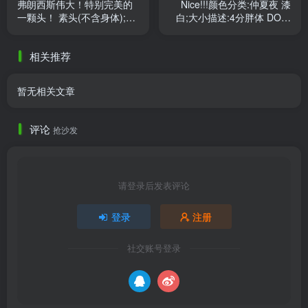
弗朗西斯伟大！特别完美的
Nice!!!颜色分类:仲夏夜 漆
一颗头！ 素头(不含身体);身
白;大小描述:4分胖体 DO家
体:弗朗素头;肤色:美白肤色
bjd4分
相关推荐
暂无相关文章
评论
抢沙发
请登录后发表评论
登录
注册
社交账号登录