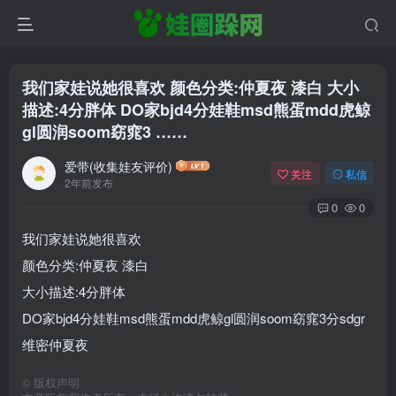
我们家娃说她很喜欢 颜色分类:仲夏夜 漆白 大小
描述:4分胖体 DO家bjd4分娃鞋msd熊蛋mdd虎鲸
gl圆润soom窈窕3 ……
爱带(收集娃友评价)
关注
私信
2年前发布
0
0
我们家娃说她很喜欢
颜色分类:仲夏夜 漆白
大小描述:4分胖体
DO家bjd4分娃鞋msd熊蛋mdd虎鲸gl圆润soom窈窕3分sdgr
维密仲夏夜
©
版权声明