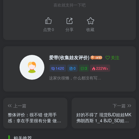
喜欢就支持一下吧
点赞
0
分享
收藏
爱带(收集娃友评价)
关注
1420
0
3
222W+
这家伙很懒，什么都没有写...
上一篇
下一篇
整体评价：很不错 使用手
好的不得了 现货BJD娃娃MK
感：拿在手里很有分量 做工
弗朗西斯 1_4 BJD_SD娃娃4
质量：做工很细 客服宝宝人
分男娃素头四分正版 裸娃;身
很好 还能帮忙分辨左右 山竹
体:二段体(官图身);肤色:普
相关推荐
......
......