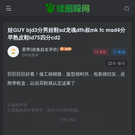
娃GUY bjd3分男娃鞋sd龙魂dfh叔mk fc msd4分
早熟皮鞋id75四分cd2
爱带(收集娃友评价)
关注
私信
2年前发布
0
0
巨巨巨巨好看！做工很精致，版型很时尚，包装很结实，还
附带鞋盒，以后买鞋就认定这家了
©
版权声明
文章版权归作者所有，未经允许请勿转载。
THE END