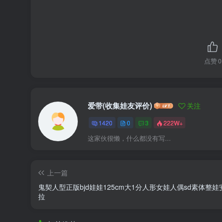
点赞
0
爱带(收集娃友评价)
关注
1420
0
3
222W+
这家伙很懒，什么都没有写...
上一篇
鬼契人型正版bjd娃娃125cm大1分人形女娃人偶sd素体整
拉