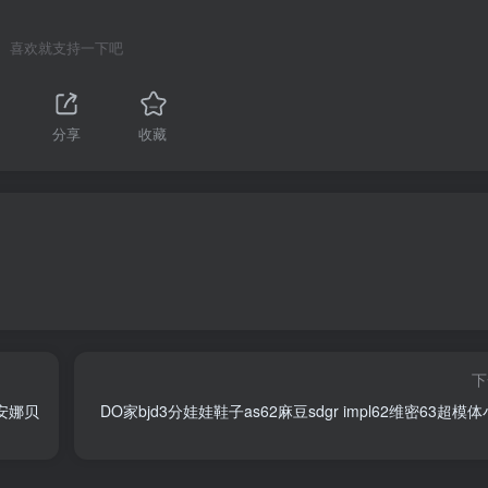
喜欢就支持一下吧
分享
收藏
下
娃安娜贝
DO家bjd3分娃娃鞋子as62麻豆sdgr impl62维密63超模