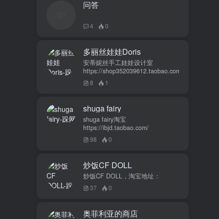
问答
4
0
多丽丝娃娃Doris
安蒂妮丝手工娃娃设计室
https://shop352039612.taobao.com
8
1
shuga fairy
shuga fairy淘宝
https://ibjd.taobao.com/
98
0
炒饭CF DOLL
炒饭CF DOLL，淘宝地址：
37
0
奥菲利亚的商店