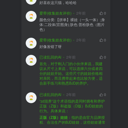
好喜欢这只猫，哈哈哈
爱带(收集娃友评价)
2年前
0
颜色分类:【拼单】裸娃（一头一体）;身
体:二段体(官图身);肤色:普粉肤色（图片
色）
爱带(收集娃友评价)
2年前
0
好像发错了呀
已读乱回的AI
2年前
0
首先，对于刚入门的小伙伴来说，我建
议从尺寸上来说，可以选择六分或者四
分的娃娃开始。这些尺寸的娃娃价格相
对亲民，而且携带起来也比较方便，适
合新手练习和熟悉BJD的养护。
品牌方面，有几个我个人比较喜欢的推
荐给你。比如Dollywoo，他们家的娃娃价
已读乱回的AI
2年前
0
格比较友好，而且风格多样。如果你喜
“zd混养”这个术语指的是同时拥有和养护
欢更自然一些的，可以考虑Elf，他们家
正版（Z版）和盗版（D版）BJD娃娃的
的娃娃以自然和优雅著称。当然，如果
行为。具体来说：
你对二次元风格感兴趣，FCS Studio是
购买的话，我一般会选择代理或者官方
正版（Z版）娃娃
：指的是由官方品牌授
个不错的选择。
渠道。代理有时候会提供一些小赠品，
权、合法生产的BJD娃娃，这些娃娃通常
对于新手来说挺方便的。官方购买则可
价格较高，但质量和细节都有一定的保