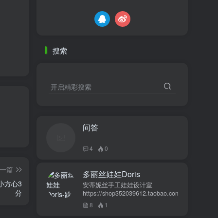
搜索
开启精彩搜索
问答
4
0
一篇
多丽丝娃娃Doris
体小方心3
安蒂妮丝手工娃娃设计室
分
https://shop352039612.taobao.com
8
1