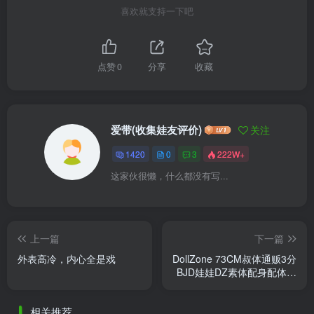
喜欢就支持一下吧
点赞
0
分享
收藏
爱带(收集娃友评价)
关注
1420
0
3
222W+
这家伙很懒，什么都没有写...
上一篇
下一篇
外表高冷，内心全是戏
DollZone 73CM叔体通贩3分
BJD娃娃DZ素体配身配体官
方正版SD人偶
相关推荐