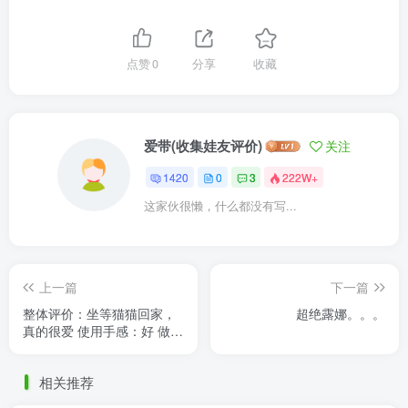
点赞
0
分享
收藏
爱带(收集娃友评价)
关注
1420
0
3
222W+
这家伙很懒，什么都没有写...
上一篇
下一篇
整体评价：坐等猫猫回家，
超绝露娜。。。
真的很爱 使用手感：好 做工
质量：很好 外形外观：漂亮
的猫猫
相关推荐