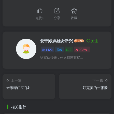
点赞
0
分享
收藏
爱带(收集娃友评价)
关注
1420
0
3
222W+
这家伙很懒，什么都没有写...
上一篇
下一篇
米米嘟(*'▽'*)♪
好完美的一张脸
相关推荐