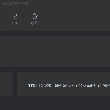
喜欢就支持一下吧
分享
收藏
下
猫猫终于到家啦，超萌傲娇大小姐🥰 娘家两只宝宝都