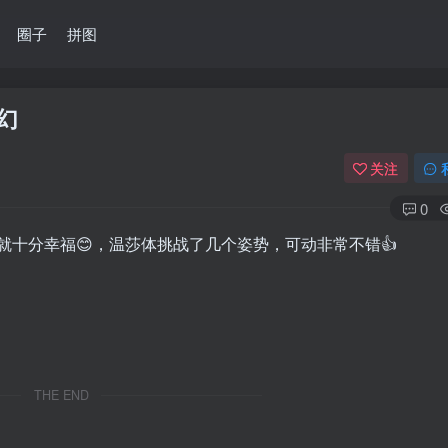
圈子
拼图
幻
关注
0
十分幸福😊，温莎体挑战了几个姿势，可动非常不错👍
THE END