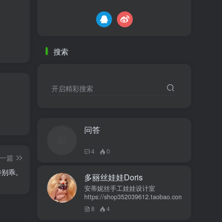
搜索
开启精彩搜索
问答
4
0
一篇
特别乖。
多丽丝娃娃Doris
安蒂妮丝手工娃娃设计室
https://shop352039612.taobao.com
8
4