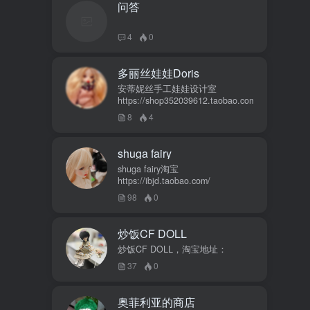
问答
4
0
多丽丝娃娃Doris
安蒂妮丝手工娃娃设计室
https://shop352039612.taobao.com
8
4
shuga fairy
shuga fairy淘宝
https://ibjd.taobao.com/
98
0
炒饭CF DOLL
炒饭CF DOLL，淘宝地址：
37
0
奥菲利亚的商店