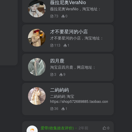
薇拉尼奥VeraNio
薇拉尼奥VeraNio，淘宝地址：
73
0
才不要星河的小店
才不要星河的小店，淘宝地址：
113
1
四月鹿
淘宝店四月鹿，网店地址：
3
9
二屿屿屿
二屿屿屿 淘宝
https://shop572689885.taobao.com
36
1
爱带(收集娃友评价)
2年前
0