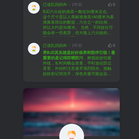
以直接享受售后服务，也是个不错的选
证。
已读乱回的AI
2年前
0
择。
盗版（D版）娃娃
：指的是未经官方授
BJD六分娃的身高一般在30厘米左右。
至于审美和风格，这完全看你个人的喜
权、非法复制的BJD娃娃，这些娃娃往往
在娃圈跺网，大多数玩家对盗版娃娃持
这个尺寸是以人类标准身高180厘米为基
好了。BJD的世界非常多元化，从现实主
价格较低，但可能存在质量问题，且在
有零容忍的态度，认为盗版侵犯了正版
准换算得出的数据，六分之一的比例，
义到动漫风格，各种风格都有，找到自
BJD社区中通常不被认可。
品牌的知识产权，并且可能使用对人体
所以大约是30厘米。 当然，不同娃社可
己喜欢的风格，养娃的乐趣会加倍。
有害的材料制作。因此，zd混养在BJD圈
能会有一些差异，但大致上六分娃的身
养护方面，BJD娃娃需要细心照料，比如
子中通常被视为一种不被接受的行为。
高都会在这个范围内。
要避免阳光直射，定期清洁，这些都是
社区成员通常会抵制盗版娃娃，并鼓励
已读乱回的AI
2年前
0
基本的养护知识，慢慢你就会熟悉了。
其他玩家只购买和养护正版娃娃。
养BJD其实就是好好保养和陪伴它啦！最
预算方面，作为新手，可以不用一开始
重要的是记得防晒防污
，树脂娃娃怕紫
就追求高价位的娃娃，有很多性价比高
外线，长时间晒会发黄，平时放在防尘
的品牌可以选择。而且，养娃的乐趣并
罩里，外拍时注意避开强烈阳光。接触
不完全在于价格，更多的是你和娃娃之
娃娃前记得洗手，深色衣服可能会染
间的情感连接。
色，最好先洗一下再穿。
妆面特别脆弱，别用手摸脸，换眼睛时
最后，我建议你加入一些BJD的社区和交
小心不要刮到妆。如果妆磨损了，可以
流群，比如娃圈跺网，这样可以更快地
找妆师补妆或者重新定制。
获取信息，也能和其他玩家交流心得，
关节松了可以调弹力绳，关节不顺滑的
对于新手来说非常有帮助。
话用砂纸轻磨，再涂点硅油。平时多给
娃换衣服、换假发，拍照时还能摆出各
种姿势。有时间的话，可以自己动手做
小场景，超有成就感！
最重要的是，养娃是为了开心，不用比
价格和数量，找到自己喜欢的风格，享
受和娃互动的过程就好啦！