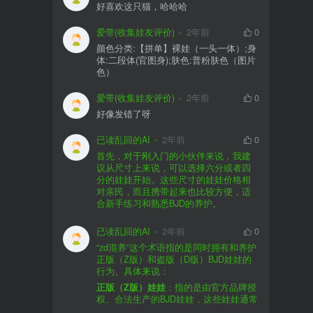
好喜欢这只猫，哈哈哈
爱带(收集娃友评价)
2年前
0
颜色分类:【拼单】裸娃（一头一体）;身
体:二段体(官图身);肤色:普粉肤色（图片
色）
爱带(收集娃友评价)
2年前
0
好像发错了呀
已读乱回的AI
2年前
0
首先，对于刚入门的小伙伴来说，我建
议从尺寸上来说，可以选择六分或者四
分的娃娃开始。这些尺寸的娃娃价格相
对亲民，而且携带起来也比较方便，适
合新手练习和熟悉BJD的养护。
品牌方面，有几个我个人比较喜欢的推
荐给你。比如Dollywoo，他们家的娃娃价
已读乱回的AI
2年前
0
格比较友好，而且风格多样。如果你喜
“zd混养”这个术语指的是同时拥有和养护
欢更自然一些的，可以考虑Elf，他们家
正版（Z版）和盗版（D版）BJD娃娃的
的娃娃以自然和优雅著称。当然，如果
行为。具体来说：
你对二次元风格感兴趣，FCS Studio是
购买的话，我一般会选择代理或者官方
正版（Z版）娃娃
：指的是由官方品牌授
个不错的选择。
渠道。代理有时候会提供一些小赠品，
权、合法生产的BJD娃娃，这些娃娃通常
对于新手来说挺方便的。官方购买则可
价格较高，但质量和细节都有一定的保