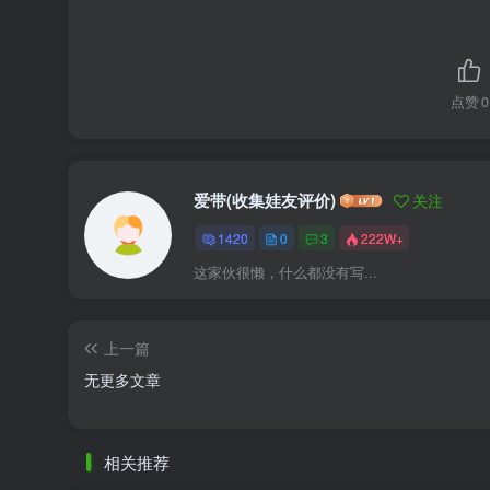
点赞
0
爱带(收集娃友评价)
关注
1420
0
3
222W+
这家伙很懒，什么都没有写...
上一篇
无更多文章
相关推荐