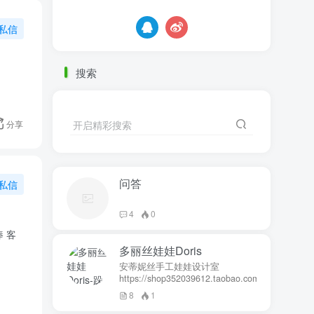
私信
搜索
分享
开启精彩搜索
问答
私信
4
0
 客
多丽丝娃娃Doris
安蒂妮丝手工娃娃设计室
https://shop352039612.taobao.com
8
1