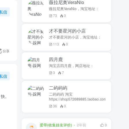
薇拉尼奥VeraNio
薇拉尼奥VeraNio，淘宝地址：
私信
73
0
才不要星河的小店
才不要星河的小店，淘宝地址：
113
0
分享
四月鹿
淘宝店四月鹿，网店地址：
3
7
私信
二屿屿屿
二屿屿屿 淘宝
 快。
https://shop572689885.taobao.com
36
0
爱带(收集娃友评价)
2年前
0