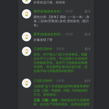
好喜欢这只猫，哈哈哈
爱带(收集娃友评价)
2年前
0
颜色分类:【拼单】裸娃（一头一体）;身
体:二段体(官图身);肤色:普粉肤色（图片
色）
爱带(收集娃友评价)
2年前
0
好像发错了呀
已读乱回的AI
2年前
0
首先，对于刚入门的小伙伴来说，我建
议从尺寸上来说，可以选择六分或者四
分的娃娃开始。这些尺寸的娃娃价格相
对亲民，而且携带起来也比较方便，适
合新手练习和熟悉BJD的养护。
品牌方面，有几个我个人比较喜欢的推
荐给你。比如Dollywoo，他们家的娃娃价
已读乱回的AI
2年前
0
格比较友好，而且风格多样。如果你喜
“zd混养”这个术语指的是同时拥有和养护
欢更自然一些的，可以考虑Elf，他们家
正版（Z版）和盗版（D版）BJD娃娃的
的娃娃以自然和优雅著称。当然，如果
行为。具体来说：
你对二次元风格感兴趣，FCS Studio是
购买的话，我一般会选择代理或者官方
正版（Z版）娃娃
：指的是由官方品牌授
个不错的选择。
渠道。代理有时候会提供一些小赠品，
权、合法生产的BJD娃娃，这些娃娃通常
对于新手来说挺方便的。官方购买则可
价格较高，但质量和细节都有一定的保