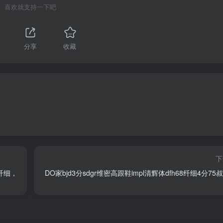
喜欢就支持一下吧
分享
收藏
下
纤细，
DO家bjd3分sdgr维密高跟鞋impl清辉体dfh68纤细4分75叔