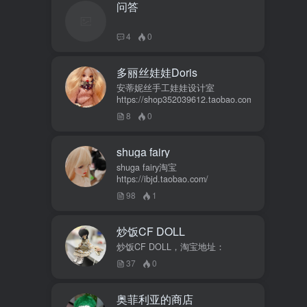
问答
4
0
多丽丝娃娃Doris
安蒂妮丝手工娃娃设计室
https://shop352039612.taobao.com
8
0
shuga fairy
shuga fairy淘宝
https://ibjd.taobao.com/
98
1
炒饭CF DOLL
炒饭CF DOLL，淘宝地址：
37
0
奥菲利亚的商店