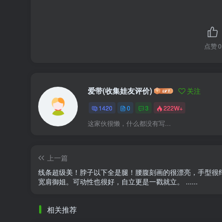
点赞
0
爱带(收集娃友评价)
关注
1420
0
3
222W+
这家伙很懒，什么都没有写...
上一篇
线条超级美！脖子以下全是腿！腰腹刻画的很漂亮，手型很
宽肩御姐。可动性也很好，自立更是一戳就立。 ......
相关推荐