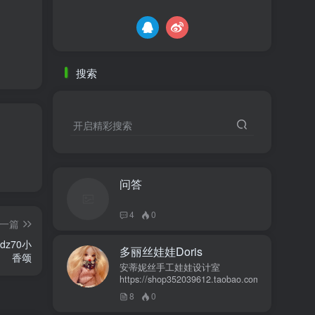
搜索
开启精彩搜索
问答
4
0
一篇
dz70小
多丽丝娃娃Doris
香颂
安蒂妮丝手工娃娃设计室
https://shop352039612.taobao.com
8
0